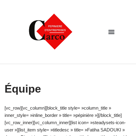
Aller
au
contenu
Équipe
[vc_row][vc_column][block_title style= »column_title »
inner_style= »inline_border » title= »pépinière »][/block_title]
[vc_row_inner][vc_column_inner][list icon= »steadysets-icon-
user »][list_item style= »titledesc » title= »Fatiha SADOUKI »