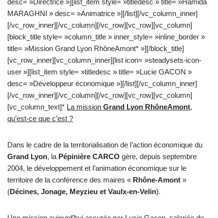
desc= »Directrice »][list_item style= »titledesc » title= »Hamida
MARAGHNI » desc= »Animatrice »][/list][/vc_column_inner]
[/vc_row_inner][/vc_column][/vc_row][vc_row][vc_column]
[block_title style= »column_title » inner_style= »inline_border »
title= »Mission Grand Lyon RhôneAmont* »][/block_title]
[vc_row_inner][vc_column_inner][list icon= »steadysets-icon-
user »][list_item style= »titledesc » title= »Lucie GACON »
desc= »Développeur économique »][/list][/vc_column_inner]
[/vc_row_inner][/vc_column][/vc_row][vc_row][vc_column]
[vc_column_text]*
La mission
Grand Lyon RhôneAmont
,
qu’est-ce que c’est ?
Dans le cadre de la territorialisation de l’action économique du
Grand Lyon
, la
Pépinière CARCO
gère, depuis septembre
2004, le développement et l’animation économique sur le
territoire de la conférence des maires «
Rhône-Amont
»
(
Décines, Jonage, Meyzieu et Vaulx-en-Velin
).
Une mission aujourd’hui assurée par Lucie Gacon, salariée de